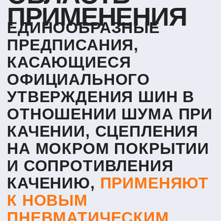
дороге
Обеспечение необходимой эффективности зимних
шин на снегу
Правила не распространяются на:
Временные запасные шины («Temporary use»)
Гоночные шины
Шины с номинальным диаметром обода ≤10″ или ≥25″
Шины, не предназначенные для транспортных
средств категорий M, N и O1
Основные
определения
и термины
Шина класса C1 —
шины, подпадающие под
Правила №30 (обычно легковые