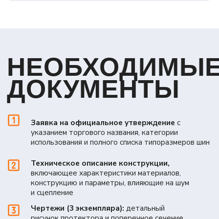
сравнение всех полученных значений с
предельными нормами, установленными в
таблицах Правил
Оформление протокола.
Выдача
Сообщения об официальном утверждении
типа с уникальным номером и знаком «E»
при полном соответствии
Корректировка и доработка.
При
выявлении отклонений проводятся
дополнительные испытания на
скорректированных образцах
ЗАКЛЮЧИТЕЛЬНЫЕ
ПОЛОЖЕНИЯ
Контроль производства.
Ежегодный аудит
CoP на заводе-изготовителе
Модификация типа.
Изменение рисунка протектора,
состава смеси или конструкции требует новой
процедуры