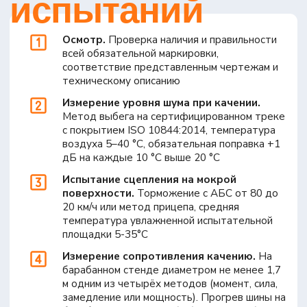
Свидетельство wmi
Тех. документация
Испытания
Оборудование ЭРА-ГЛОНАСС
Самоходные машины
Контакты
г. Вологда, ул. Мира д. 40
с 9:00 до 18:00
8 (800) 302-67-68
info@lab-td.ru
НАПИСАТЬ В TELEGRAM