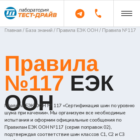
Главная
/
База знаний
/
Правила ЕЭК ООН
/ Правила №117
Правила
№117
ЕЭК
ООН
Правила ЕЭК ООН № 117 «Cертификация шин по уровню
шума при качении». Мы организуем все необходимые
испытания и оформим официальные сообщения по
Правилам ЕЭК ООН №117 (серия поправок 02),
подтверждая соответствие шин классов C1, C2 и C3
требованиям к уровню шума при качении,
сопротивлению качению, а для шин класса C1 — также и
к сцеплению с мокрой поверхностью