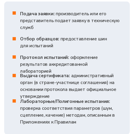
испытаний
Осмотр.
Проверка наличия и правильности
всей обязательной маркировки,
соответствие представленным чертежам и
техническому описанию
Измерение уровня шума при качении.
Метод выбега на сертифицированном треке
с покрытием ISO 10844:2014, температура
воздуха 5–40 °C, обязательная поправка +1
дБ на каждые 10 °C выше 20 °C
Испытание сцепления на мокрой
поверхности.
Торможение с АБС от 80 до
20 км/ч или метод прицепа, средняя
температура увлажненной испытательной
площадки 5-35°C
Измерение сопротивления качению.
На
барабанном стенде диаметром не менее 1,7
м одним из четырёх методов (момент, сила,
замедление или мощность). Прогрев шины на
барабане: от 30 минут (C1) до 3 часов (C3 с
ободом ≥ 22,5″) в зависимости от класса и
размера
Испытание на снегу.
Для получения
символа «Alpine» (3PMSF) - измерение
ускорения на укатанном снегу при
сравнении с эталонной шиной
Анализ результатов.
Детальное