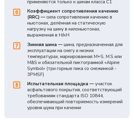
Протокол испытаний:
оформление
результатов аккредитованной
лабораторией
Выдача сертификата:
административный
орган (в стране-участнице соглашения) на
основании протокола выдает официальное
утверждение
Лабораторные/Полигонные испытания:
проверка соответствия параметров (шум,
сцепление, качение) методам, описанным в
Приложениях к Правилам
НЕОБХОДИМЫЕ
ДОКУМЕНТЫ
Заявка на официальное утверждение
с
указанием торгового названия, категории
использования и полного списка типоразмеров шин
Техническое описание конструкции,
включающее характеристики материалов,