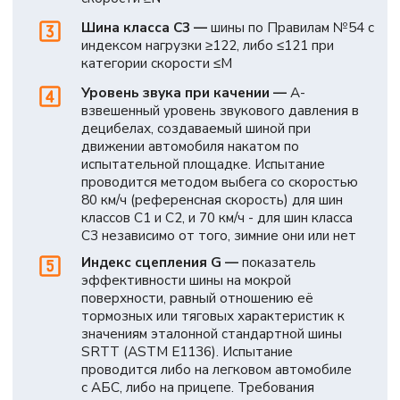
Класс C1 ≤ 10,5 Н/кН
(для зимних шин ≤ 11,5 Н/кН)
Класс C3 ≤ 6,5 Н/кН
(для зимних шин ≤ 7,5 Н/кН)
Класс C2 ≤ 9,0 Н/кН
(для зимних шин ≤ 10,0 Н/кН)
Маркировка.
Наносится по Правилам №30 или №54
(размер, индекс нагрузки и скорости, обозначение
М+S/MPT и др.)
Процедура
сертификации
Подача заявки:
производитель или его
представитель подает заявку в техническую
служб
Отбор образцов:
предоставление шин
для испытаний