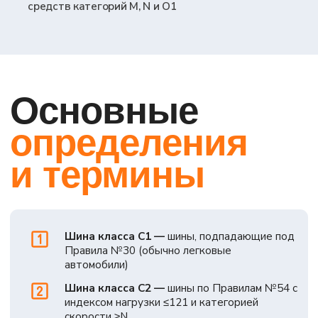
комбинации
Класс C3:
обычные 73 / зимние 74 / шины
специального назначения 75 дБ(A) (+2 дБ(A)
для тяговых шин)
Класс C2:
обычные 72 / зимние 73 / шины
специального назначения 74 дБ(A) (+1
или +2 дБ(A) для тяговых шин)
Сцепление с мокрой поверхностью (только для
шин класса C1).
Минимально допустимый индекс
сцепления G:
Обычные шины
—
не менее 1,10
Зимние шины с индексом скорости Q
и ниже
(кроме H, то есть ≤ 160 км/ч) — не менее 0,90
Зимние шины с индексом скорости R
и выше
(включая H, то есть > 160 км/ч) — не менее 1,00
Для шин классов C2 и C3 требования по сцеплению
на мокрой поверхности отсутствуют.
Сопротивление качению (стадия 2 действующие
пределы с 01.11.2018 / 01.11.2020).
Максимально
разрешенный коэффициент RRC