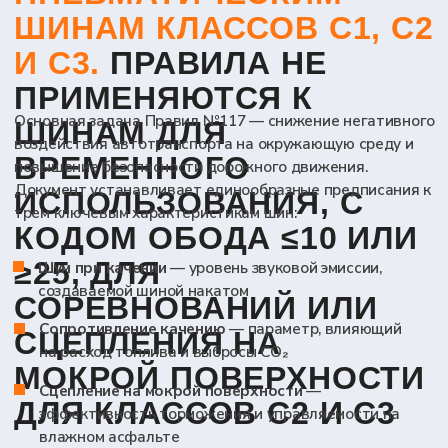
автомобили)
Шина класса C2 —
шины по Правилам №54 с
индексом нагрузки ≤121 и категорией
скорости ≥N
Шина класса C3 —
шины по Правилам №54 с
индексом нагрузки ≥122, либо ≤121 при
категории скорости ≤М
Уровень звука при качении —
А-
взвешенный уровень звукового давления в
децибелах, создаваемый шиной при
движении автомобиля накатом по
испытательной площадке. Испытание
проводится методом выбега со скоростью
80 км/ч (референсная скорость) для шин
классов C1 и C2, и 70 км/ч - для шин класса
C3 независимо от того, зимние они или нет
Индекс сцепления G —
показатель
эффективности шины на мокрой
поверхности, равный отношению её
тормозных или тяговых характеристик к
значениям эталонной стандартной шины
SRTT (ASTM E1136). Испытание
проводится либо на легковом автомобиле
с АБС, либо на прицепе. Требования
применяются только к шинам класса C1
Коэффициент сопротивления качению
(RRC) —
сила сопротивления качению в
ньютонах, делённая на статическую