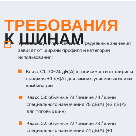
конструкцию и параметры, влияющие на шум
и сцепление
Чертежи (3 экземпляра):
детальный
рисунок протектора и поперечное сечение
шины с указанием габаритных размеров
Образцы шин для проведения всех видов
испытаний
(при необходимости, количество при
этом определяется программой тестов, но не
менее 4 штук для каждого типа испытаний) или
протоколы испытаний, проведенных
уполномоченной технической службой
Информация о производителе и предыдущих
утверждениях типа
Какие
испытания
необходимы
для