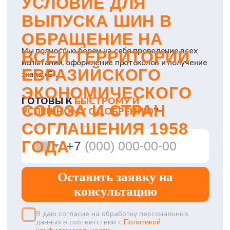
1
2
КОРРЕКТНОЕ
ПРОВЕДЕНИЕ
ОФОРМЛЕНИЕ
ИСПЫТАНИЙ
В
ЗАЯВОЧНЫХ
АККРЕДИТОВАННЫХ
МАТЕРИАЛОВ
ЛАБОРАТОРИЯХ
3
ПОЛУЧЕНИЕ
СЕРТИФИКАТА
УТВЕРЖДЕНИЯ
ТИПА
АНТОН
ТИХОМИРОВ
ведущий технический
эксперт