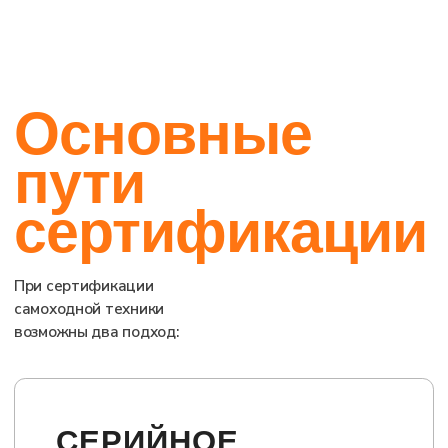
Выбор между производством в РФ и ввозом
техники должен быть тщательно продуман с
учетом всех факторов, включая планируемые
объемы производства, потенциальные изменения в
комплектующих и долгосрочные планы развития.
Каждый путь имеет свои особенности, которые
подробно рассмотрены на отдельных страницах
нашего сайта
ОСТАВИТЬ
ЗАЯВКУ
НА
КОНСУЛЬТАЦИЮ И
РАСЧЕТ
СТОИМОСТИ
АНТОН