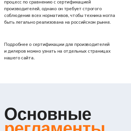
Оценка
соответствия
Для подтверждения соответствия самоходных
машин требованиям технических регламентов
используются два основных документа:
сертификат соответствия и декларация о
соответствии. Каждый из них имеет свои
особенности и применяется в зависимости от
конкретной ситуации.
СЕРТИФИКАТ СООТВЕТСТВИЯ
это документ, выдаваемый аккредитованным
органом по сертификации и подтверждающий
безопасность техники и её соответствие
установленным требованиям после проведения
испытаний.
Сертификат основывается на комплексе
документов, включающем акт анализа
производства, сертификат системы менеджмента
качества (ISO), паспорт безопасности и протоколы