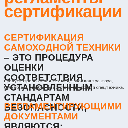
испытаний.
ДЕКЛАРАЦИЯ
СООТВЕТСТВИЯ
аналог сертификата, который оформляется
организацией-заявителем самостоятельно и
регистрируется через Федеральную службу
аккредитации.
Этот способ оценки соответствия обычно быстрее
и дешевле сертификации. Важным моментом
является то, что декларация подписывается
цифровой подписью самого заявителя, что
накладывает на него полную ответственность за
соответствие продукции заявленным требованиям.
Выбор между сертификацией и
декларированием зависит от многих факторов,
включая тип продукции, требования
конкретного технического регламента, а также
стратегические цели компании. В некоторых
случаях выбор может быть предопределен
законодательством, которое для определенных
видов техники может требовать именно