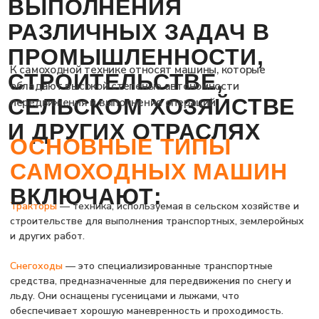
очистки снега с дорог и других поверхностей.
Лесозаготовительная техника
– машины, применяемые для
рубки и транспортировки древесины в лесозаготовительных
работах.
Специальная техника для коммунальных работ
– сюда
относятся машины для выполнения дорожных, уборочных,
поливочных и других задач.
Другие
назменые безрельсовые механические
транспортные средства имеющие ДВС объемом свыше 50
см3 или электродвигатель максимальной мощностью более
4 кВт
Каждая из этих категорий техники требует
прохождения сертификации для подтверждения
соответствия установленным стандартам безопасности.
САМООХОДНУЮ
ТЕХНИКУ
можно
сертифицировать