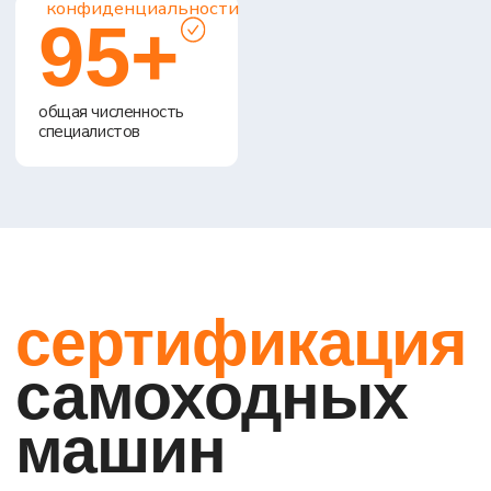
самоходных
машин
является обязательной для их легального
использования на территории Российской Федерации.
Она направлена на подтверждение соответствия
техники требованиям безопасности, установленным
техническими регламентами Таможенного союза.
Данный процесс состоит из нескольких этапов и может
различаться в зависимости от того, производится ли
техника на территории России или речь идет о ввозе из-
за рубежа готовой техники либо комплектов для сборки.
Важно правильно выбрать подходящую схему
сертификации и соблюсти все требования, чтобы
техника могла официально эксплуатироваться и
продаваться.
Что
относится к