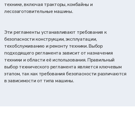
определенного срока (1, 3 или 5 лет). Для
серийного выпуска требуется разработка
технических условий, обоснования
безопасности, руководство по эксплуатации и
паспорт на технику. Все эти документы должны
быть подготовлены на русском языке.
Сертификаты или декларации выдаются на 1,
3 или 5 лет.
СЕРТИФИКАЦИЯ
ПАРТИИ
Эта схема применяется для конкретной
партии техники, которая уже изготовлена или
будет ввезена. В отличие от серийного
выпуска, техника должна быть полностью
произведена до начала сертификации.
Сертификация партии может быть удобной
для разовых поставок техники, но
ограничивает возможность дальнейшего
производства без дополнительной
сертификации.