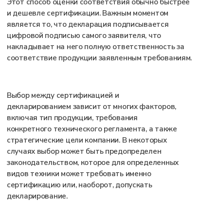
СТОИМОСТЬ
СЕРТИФИКАЦИИ
Невозможно перейти с одного пути сертификации
МАШИН:
на другой в процессе оформления. Поэтому выбор
между производством в РФ и ввозом техники
должен быть тщательно продуман с учетом всех
факторов, включая возможные изменения в
комплектующих.
Здесь также необходимо учесть оплату
утилизационного сбора. Базовая ставка
составляет 172 500 рублей, но конечная
сумма зависит от типа техники, ее мощности
и возраста.
Для производства в РФ есть свои преимущества:
не требуется оформление WMI и сертификата
СМК, а процедура в целом проще и дешевле, чем
при ввозе техники
При ввозе техники рекомендуется
оформлять сертификаты или декларации на
срок не более 1 года из-за быстро
меняющейся ситуации на рынке.