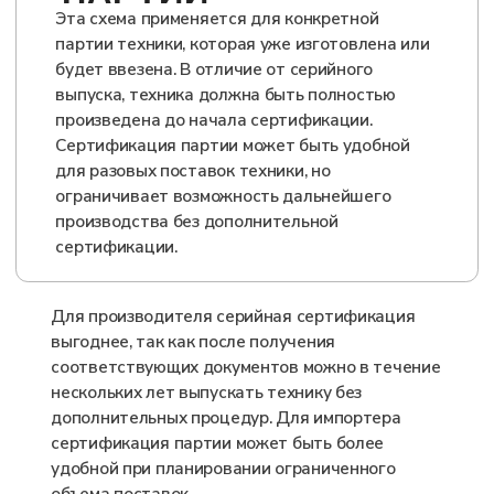
услуги
Оформление ОТТС
Сертификация
Свидетельство wmi
Тех. документация
Испытания
Оборудование ЭРА-ГЛОНАСС
Самоходные машины
Контакты
г. Вологда, ул. Мира д. 40
с 9:00 до 18:00
8 (800) 302-67-68