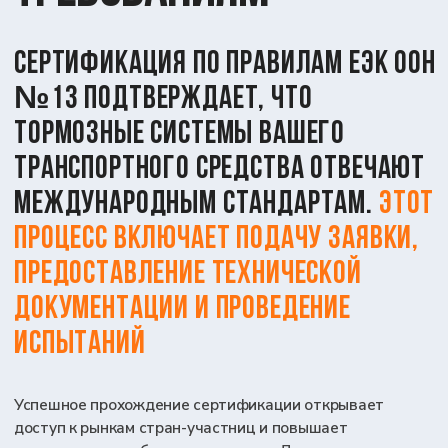
Контакты
г. Вологда, ул. Мира д. 40
с 9:00 до 18:00
8 (800) 302-67-68
info@lab-td.ru
НАПИСАТЬ В TELEGRAM
+7