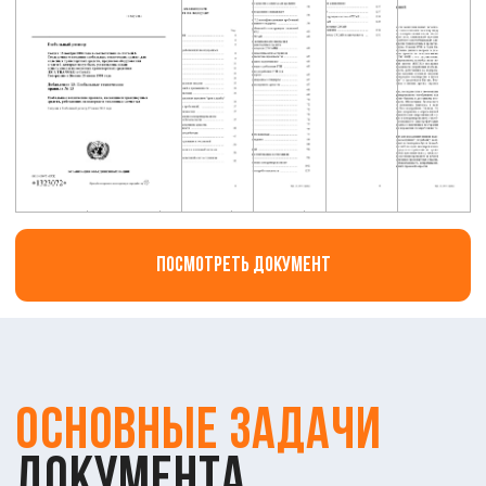
Для выполнения этих задач регламент описывает
требования к рабочим, запасным и стояночным
тормозам, а также к современным технологиям, таким
как антиблокировочные системы (ABS). Испытания
включают проверки на тормозных стендах, дорожные
тесты и оценку износа компонентов, чтобы убедиться
в надежности системы.
Кому нужен
этот
стандарт
Производители и импортеры транспортных
средств сталкиваются с необходимостью
соответствия Правилам ЕЭК ООН № 13, чтобы
получить официальное утверждение типа
продукции. Без этого невозможно легально