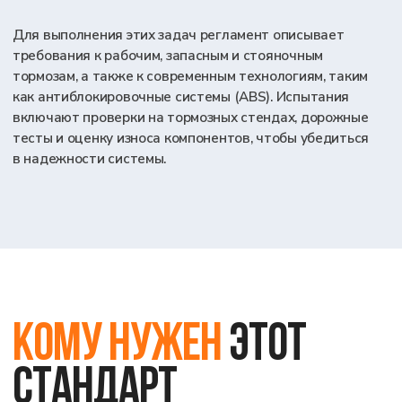
№13
Мы проведем все необходимые
испытания для вас
Подтверждение соответствия Правилам ЕК ООН
– это не просто проверка, а ключевое и
обязательное требование. Без его выполнения
ваша продукция не сможет получить доступ на
рынок, рискуя столкнуться с отзывом,
конфискацией и серьезными штрафами.
Мы берем на себя полное проведение всех
необходимых испытаний по любым Правилам ЕК
ООН. Наша команда полностью управляет этим
процессом, гарантируя точность результатов и
оперативное получение протоколов испытания
(а в последствии и сертификатов соответствия
на продукцию или сообщений по правилам ООН).
Это позволяет вам сэкономить время,
минимизировать риски и уверенно вывести вашу
продукцию как на отечественные, так и на
зарубежные рынки.