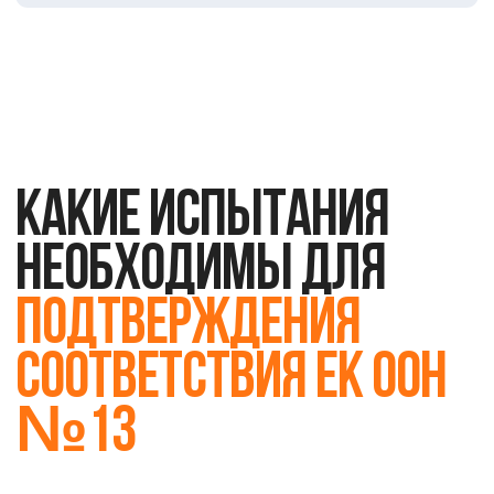
Как соответствовать
требованиям
СЕРТИФИКАЦИЯ ПО ПРАВИЛАМ ЕЭК ООН
№13 ПОДТВЕРЖДАЕТ, ЧТО
ТОРМОЗНЫЕ СИСТЕМЫ ВАШЕГО
ТРАНСПОРТНОГО СРЕДСТВА ОТВЕЧАЮТ
МЕЖДУНАРОДНЫМ СТАНДАРТАМ.
ЭТОТ
ПРОЦЕСС ВКЛЮЧАЕТ ПОДАЧУ ЗАЯВКИ,
ПРЕДОСТАВЛЕНИЕ ТЕХНИЧЕСКОЙ
ДОКУМЕНТАЦИИ И ПРОВЕДЕНИЕ
ИСПЫТАНИЙ
Успешное прохождение сертификации открывает
доступ к рынкам стран-участниц и повышает