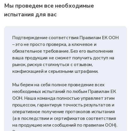
конкурентоспособность продукции. Для получения
сертификации колесных транспортных средств важно
учитывать все аспекты регламента.
Оформите заявку
на консультацию
Оставьте заявку на консультацию с нашим
экспертом, чтобы упростить процесс сертификации
транспортных средств по Правилам ЕЭК ООН № 13
1
2
УЧТЕМ
ВЫЯСНИМ,
КАКИЕ
НЮАНСЫ
ДЛЯ
ДОКУМЕНТЫ НУЖНЫ
УСПЕШНОЙ
ИМЕННО ДЛЯ ВАШЕЙ
СЕРТИФИКАЦИИ
ПРОДУКЦИИ