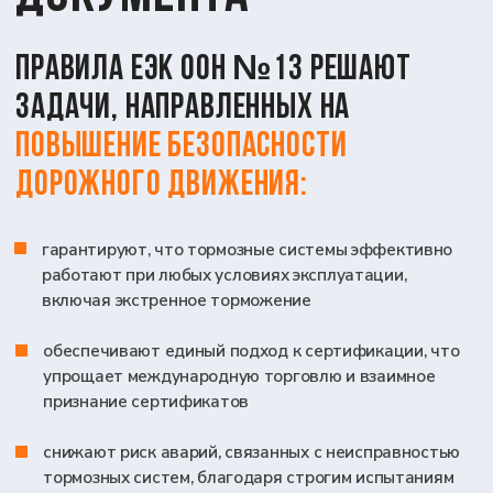
продавать автомобили или прицепы в странах,
подписавших соглашения ЕЭК ООН.
В Евразийском экономическом союзе, включая
Россию, эти требования интегрированы
в технический регламент ТР ТС 018/2011
«О безопасности колесных транспортных
средств». Подробности о других стандартах,
таких как
правила №14 ЕЭК ООН
, также
доступны для ознакомления.
Какие испытания
необходимы для
подтверждения
соответствия ЕК ООН