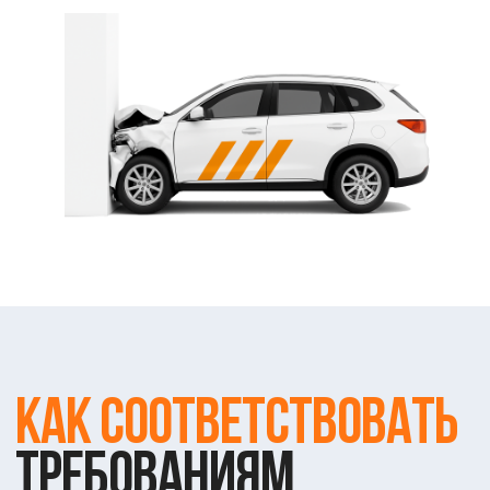
Я даю согласие на обработку персональных данных в
соответствии с
Политикой конфиденциальности
Оставить заявку на консультацию
услуги
Оформление ОТТС
Сертификация
Свидетельство wmi
Тех. документация
Испытания
Оборудование ЭРА-ГЛОНАСС
Самоходные машины