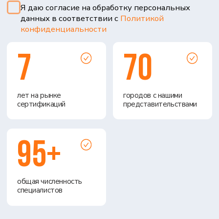
общая численность
специалистов
Для чего нужен
этот
регламент
ПРАВИЛА ЕЭК ООН №13
ПРЕДСТАВЛЯЮТ СОБОЙ
МЕЖДУНАРОДНЫЙ СТАНДАРТ,
РЕГУЛИРУЮЩИЙ
ТОРМОЗНЫЕ
СИСТЕМЫ ТРАНСПОРТА
. РЕГЛАМЕНТ
РАСПРОСТРАНЯЕТСЯ НА КАТЕГОРИИ M,
N И O, КОТОРЫЕ ВКЛЮЧАЮТ:
Категория M
— пассажирские транспортные