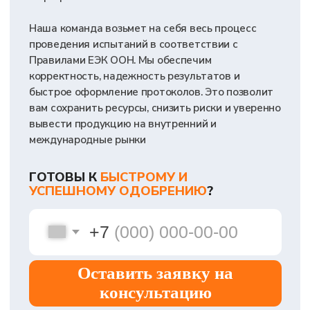
полное сопровождение сертификации под ключ: от
первого этапа до выдачи официального документа
Мы возьмем на себя весь процесс подтверждения
соответствия вашей продукции Правилам ЕЭК ООН,
включая № 95. От вас потребуется только подать
заявку — всё остальное сделаем мы
1
2
ПОДГОТОВИМ И ОФОРМИМ
ОРГАНИЗУЕМ НЕОБХОДИМЫЕ
ПОЛНЫЙ КОМПЛЕКТ
ИСПЫТАНИЯ
В
ТЕХНИЧЕСКОЙ
АККРЕДИТОВАННЫХ
ДОКУМЕНТАЦИИ
ЛАБОРАТОРИЯХ
3
4
ОБЕСПЕЧИМ ПОЛУЧЕНИЕ
ОБЕСПЕЧИМ
СЕРТИФИКАТА
СООТВЕТСТВИЕ
ОФИЦИАЛЬНОГО
МЕЖДУНАРОДНЫМ
УТВЕРЖДЕНИЯ ТИПА
ТРЕБОВАНИЯМ
БЕЗОПАСНОСТИ