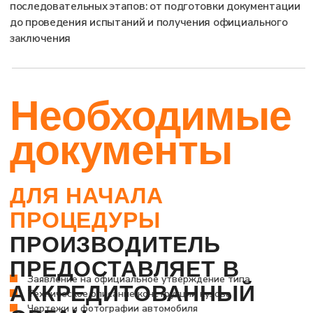
испытаний
на
боковой удар
ОСНОВНОЕ
ИСПЫТАНИЕ —
ЭТО
БОКОВОЙ УДАР
ПОДВИЖНЫМ
ДЕФОРМИРУЕМЫМ
БАРЬЕРОМ МАССОЙ 950
КГ О НЕПОДВИЖНЫЙ
АВТОМОБИЛЬ
Подготовка:
автомобиль заправляют на 90 % от
Барьер движется со скоростью 50 ± 1 км/ч и наносит
объема бака, устанавливают манекен EuroSID-2 и
удар со стороны водителя. Испытание позволяет
калибруют датчики
оценить деформацию кузова, прочность
Удар:
барьер разгоняется и наносит боковой удар по
конструкции и работу систем безопасности.
стороне водителя
Позиционирование:
транспортное средство
размещают на ровной площадке, барьер
выстраивают строго перпендикулярно оси
Оценка:
специалисты анализируют повреждения
кузова, работу систем удержания, герметичность и