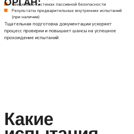
показатели манекена
Результаты испытаний оформляются в протоколе,
на основании которого выносится решение о
соответствии автомобиля требованиям
безопасности
Что даёт
успешная
сертификация
Положительное заключение подтверждает
соответствие конструкции требованиям ЕЭК
ООН № 95.
Документ служит основанием для официального
утверждения типа и допуска транспортного
средства к продаже на рынках стран-участниц
Соглашения 1958 года.