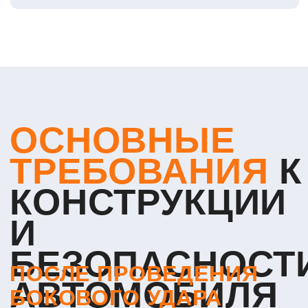
ОРГАН:
Сведения о системах пассивной безопасности
Результаты предварительных внутренних испытаний
(при наличии)
Тщательная подготовка документации ускоряет
процесс проверки и повышает шансы на успешное
прохождение испытаний
Какие
испытания
необходимы
для
подтверждения