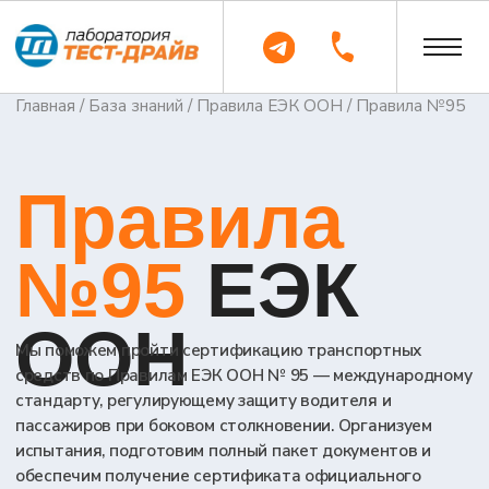
Главная
/
База знаний
/
Правила ЕЭК ООН
/ Правила №95
Правила
№95
ЕЭК
ООН
Мы поможем пройти сертификацию транспортных
средств по Правилам ЕЭК ООН № 95 — международному
стандарту, регулирующему защиту водителя и
пассажиров при боковом столкновении. Организуем
испытания, подготовим полный пакет документов и
обеспечим получение сертификата официального
утверждения типа