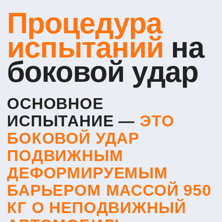
услуги
Оформление ОТТС
Сертификация
Свидетельство wmi
Тех. документация
Испытания
Оборудование ЭРА-ГЛОНАСС
Самоходные машины
Контакты
г. Вологда, ул. Мира д. 40