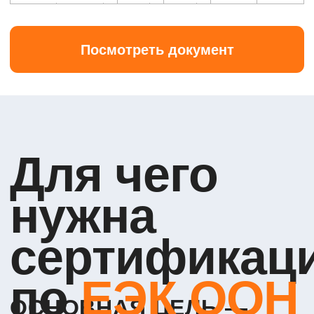
КАТЕГОРИИ
СОГЛАШЕНИЮ 1958
ГОДА
ТРАНСПОРТНЫХ
СРЕДСТВ ЕЭК
Правила ЕЭК ООН № 95 распространяются на
колёсные транспортные средства категорий M1 и N1:
M1
— легковые автомобили, имеющие не более
8 мест для пассажиров
N1
— малотоннажные грузовые автомобили
(фургоны, пикапы)
Эти категории охватывают большую часть массового
транспорта, где риск боковых столкновений наиболее
высок. Поэтому выполнение требований Правил № 95
— не формальность, а гарантия безопасности и
конкурентоспособности автомобиля