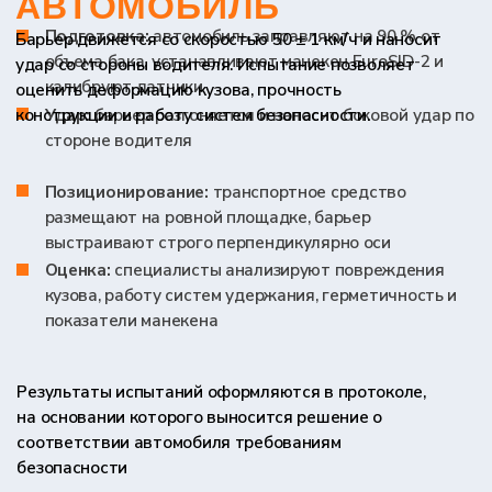
с 9:00 до 18:00
8 (800) 302-67-68
info@lab-td.ru
НАПИСАТЬ В TELEGRAM
+7
Оставить заявку на
консультацию
Нажимая на кнопку, вы принимаете
политику
конфиденциальности
и даёте согласие на обработку
персональных данных