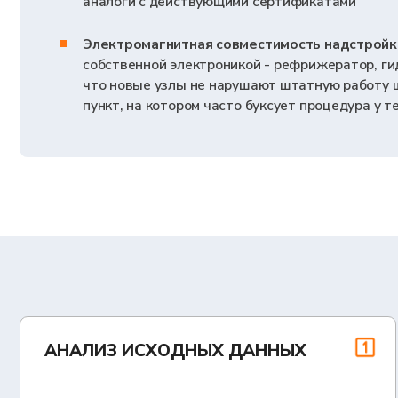
АНАЛИЗ ИСХОДНЫХ ДАННЫХ
ПОДАЧ
ПО СЕ
ЗАПРАШИВАЕМ У ВАС ДОКУМЕНТЫ НА НАДСТРОЙКУ
СОГЛАСОВ
И СВЕДЕНИЯ ПО БАЗОВОМУ ШАССИ, ОЦЕНИВАЕМ
ДОПРОХОЖ
ПРИМЕНИМОСТЬ ДЕЙСТВУЮЩЕГО ОТШ, ФОРМИРУЕМ
ИСХОДНЫХ
СМЕТУ И ПЛАН ПРОЦЕДУРЫ
ДОПОЛНИ
СЕРТИФИКАЦИОННЫЕ
АНАЛИ
ИСПЫТАНИЯ
ДОРАБ
АККРЕДИТОВАННАЯ ЛАБОРАТОРИЯ ИДЕНТИФИЦИРУЕТ
ЭКСПЕРТЫ
ОБРАЗЕЦ ЗАВЕРШЁННОГО ТС И ПРОВОДИТ ПРОВЕРКИ В
ОЦЕНИВАЮ
РАМКАХ, ОПРЕДЕЛЁННЫХ ОРГАНОМ ПО СЕРТИФИКАЦИИ.
КОНТРОЛЯ
ПО ИТОГАМ ВЫПУСКАЮТСЯ ПРОТОКОЛЫ С
НАЛИЧИИ 
ПРИЛОЖЕНИЕМ ТЕХНИЧЕСКОГО ОПИСАНИЯ
ЧАСТЬ УП
ПОДГОТОВКА КОМПЛЕКТА
РЕГИС