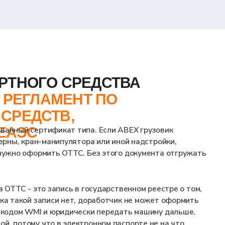
О СРЕДСТВА
МЕНТ ПО
ТВ,
икат типа. Если ABEX грузовик
нипулятора или иной надстройки,
ь ОТТС. Без этого документа отгружать
апись в государственном реестре о том,
си нет, доработчик не может оформить
 юридически передать машину дальше.
в электронном паспорте не на что
о ABEX» закрывают на этапе планирования