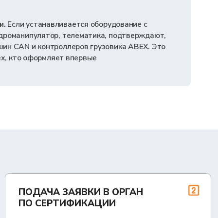
А ЗАЯВКИ В ОРГАН
РТИФИКАЦИИ
ЫВАЕТСЯ СОСТАВ МОДИФИКАЦИЙ, ОБЪЁМ
ДЕНИЯ ОЦЕНКИ СООТВЕТСТВИЯ И ПЕРЕЧЕНЬ
 ДАННЫХ, КОТОРЫЕ НУЖНО ПОДГОТОВИТЬ
ТЕЛЬНО
З ПРОИЗВОДСТВА
ОТЧИКА
 ВЫЕЗЖАЮТ НА ПЛОЩАДКУ,
Т УСЛОВИЯ ИЗГОТОВЛЕНИЯ, СИСТЕМУ
 КАЧЕСТВА И ОФОРМЛЯЮТ АКТ. ПРИ
ДЕЙСТВУЮЩЕГО СМК ISO 9001 ЭТА
РОЩАЕТСЯ
ТРАЦИЯ ОДОБРЕНИЯ