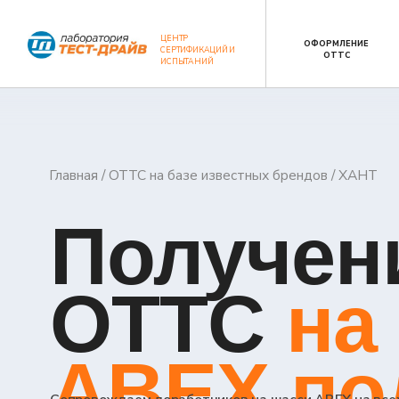
ЦЕНТР
ОФОРМЛЕНИЕ
СЕРТИФ
СЕРТИФИКАЦИЙ И
ОТТС
ИСПЫТАНИЙ
Главная
/
ОТТС на базе известных брендов
/ ХАНТ
Получени
ОТТС
на
ABEX под
Сопровождаем доработчиков на шасси ABEX на всех этапа
типа: от согласования применения шасси с заводом-изгот
ОТТС в реестре Росстандарта