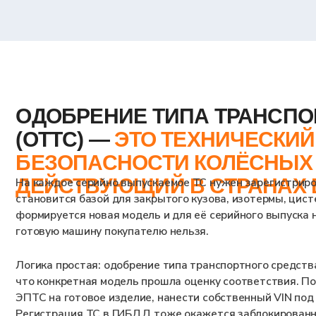
ДОБРЕНИЕ ТИПА ТРАНСПОРТНОГ
ОТТС) —
ЭТО ТЕХНИЧЕСКИЙ РЕГЛА
ЕЗОПАСНОСТИ КОЛЁСНЫХ СРЕДС
ЕЙСТВУЮЩИЙ В СТРАНАХ ЕАЭС
каждое серийно выпускаемое ТС нужен зарегистрированный сертиф
новится базой для закрытого кузова, изотермы, цистерны, кран-ма
мируется новая модель и для её серийного выпуска нужно оформит
овую машину покупателю нельзя.
ика простая: одобрение типа транспортного средства ОТТС - это з
 конкретная модель прошла оценку соответствия. Пока такой запи
С на готовое изделие, нанести собственный VIN под кодом WMI и
истрация ТС в ГИБДД тоже окажется заблокированной, потому что 
латься. Поэтому вопрос «Как получить ОТТС под доработку на авт
изводства, а не после первой собранной партии.
Оставить заявку на
консультацию