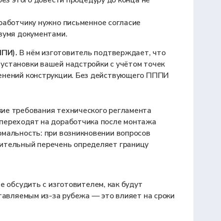
я технического регламента
 доработчика после монтажа
ри возникновении вопросов
ечень определяет границу
зготовителем, как будут
за рубежа — это влияет на сроки
ного ТС и нагрузки на оси