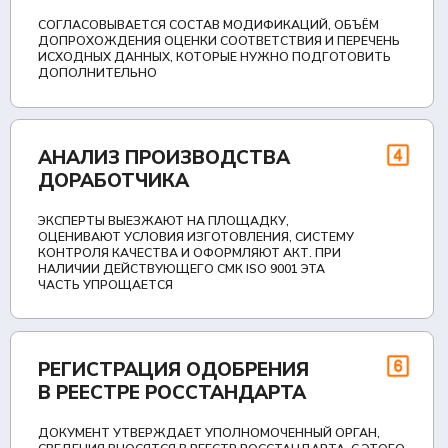
СТРЕ РОССТАНДАРТА
 УТВЕРЖДАЕТ УПОЛНОМОЧЕННЫЙ ОРГАН,
ВНОСЯТСЯ В РЕЕСТР РОССТАНДАРТА. С ЭТОГО
ДОРАБОТЧИКУ РАЗРЕШЁН ВЫПУСК В
Е ГОТОВОЙ ТЕХНИКИ, ОФОРМЛЕНИЕ ЭПТС И
КА АВТОМОБИЛЕЙ НА УЧЁТ В ГИБДД
СОВАНИЕ ПРИМЕНЕНИЯ
 ABEX С ИЗГОТОВИТЕЛЕМ
ЗАПРОС НА ПППИ В ТОЙ ФОРМЕ, В КОТОРОЙ
ИМАЮТ БЕЗ ДЛИТЕЛЬНОЙ ПЕРЕПИСКИ: С
М КОНСТРУКЦИИ НАДСТРОЙКИ, РАСЧЁТОМ
ХЕМОЙ КРЕПЛЕНИЯ К РАМЕ. ЕСЛИ У