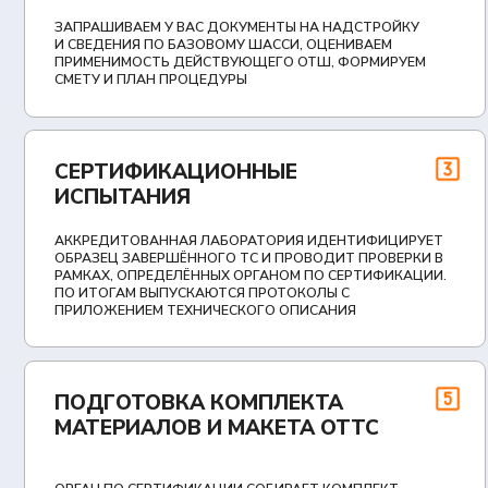
МАТЕРИАЛОВ И МАКЕТА ОТТС
В РЕЕ
ДОКУМЕНТ
ОРГАН ПО СЕРТИФИКАЦИИ СОБИРАЕТ КОМПЛЕКТ —
СВЕДЕНИЯ 
ПРОТОКОЛЫ, АКТ АНАЛИЗА ПРОИЗВОДСТВА,
МОМЕНТА 
ДЕКЛАРАЦИИ И СЕРТИФИКАТЫ СООТВЕТСТВИЯ НА
ОБРАЩЕНИ
КОМПОНЕНТЫ, И ГОТОВИТ МАКЕТ ОТТС
ПОСТАНОВ
ЭКСПЕРТИЗА В ОФОРМЛЕНИИ
СОГЛА
ОТТС НА БАЗЕ ШАССИ ABEX
ШАССИ
ГОТОВИМ 
ЗНАЕМ, КАКИЕ ХАРАКТЕРИСТИКИ БАЗОВОГО ШАССИ
ЕГО ПРИН
ABEX ПЕРЕНОСЯТСЯ В МАТЕРИАЛЫ ОЦЕНКИ
ОПИСАНИЕ
СООТВЕТСТВИЯ БЕЗ ПОВТОРНЫХ ИСПЫТАНИЙ, И ТОЧНО
МАССЫ И С