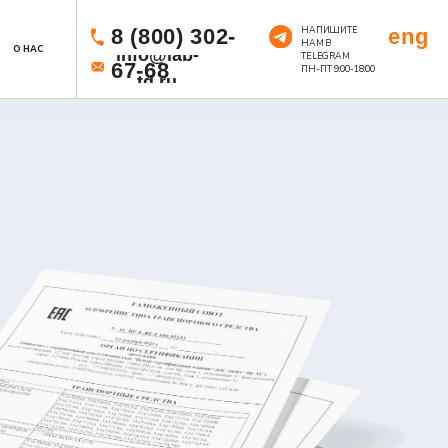
НАПИШИТЕ
8 (800) 302-
eng
НАМ В
info@lab-
TELEGRAM
67-68
ПН-ПТ 9:00-18:00
td.ru