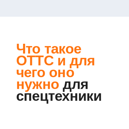
Что такое
О
(
ОТТС и для
Б
чего оно
Д
На 
нужно
для
ста
фор
спецтехники
гот
Лог
что
ЭПТ
Рег
сос
про