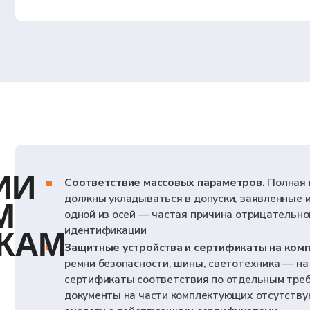
должны укладываться в допуски, заявленные изготовителем 
одной из осей — частая причина отрицательного заключения
идентификации
АМ
Защитные устройства и сертификаты на компоненты.
Бамп
ремни безопасности, шины, светотехника — на эти компоне
сертификаты соответствия по отдельным требованиям Техни
документы на части комплектующих отсутствуют, на них оф
аналоги с действующими сертификатами
Электромагнитная совместимость надстройки.
Если устана
собственной электроникой - рефрижератор, гидроманипулят
что новые узлы не нарушают штатную работу шин CAN и кон
пункт, на котором часто буксует процедура у тех, кто оформ