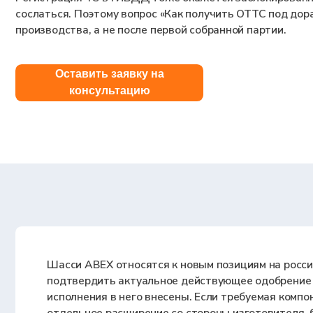
Шасси ABEX относятся к новым позициям на российском рынке, 
подтвердить актуальное действующее одобрение типа на базу и
исполнения в него внесены. Если требуемая компоновка не вклю
отдельное расширение со стороны изготовителя, без этого дове
получится.
Чтобы оформить документ на завершённое ТС, доработчику нуж
производителя базы. Согласие подтверждается двумя документ
Протокол применения покупного изделия (ПППИ).
В нём из
конкретная модель шасси ABEX допустима для установки ваш
крепления, расчётной массы и допустимых изменений конст
материалы в орган по сертификации не уйдут