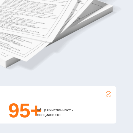
+
общая численность
специалистов