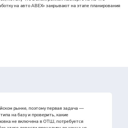
поэтому первая задача —
 проверить, какие
чена в ОТШ, потребуется
сти процедуру до конца не
но письменное согласие
ами.
готовитель подтверждает, что
ей надстройки с учётом точек
рукции. Без действующего ПППИ