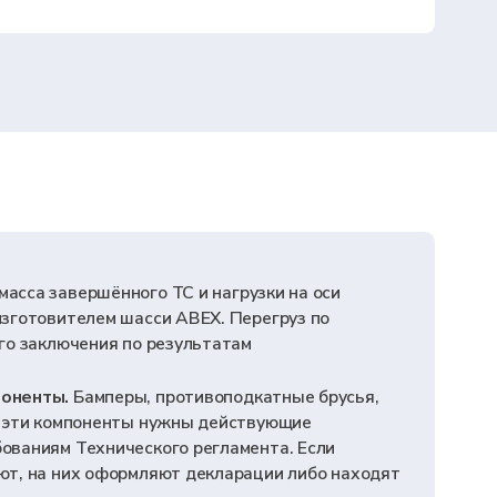
шасси ABEX. Перегруз по
 по результатам
еры, противоподкатные брусья,
нты нужны действующие
ческого регламента. Если
ормляют декларации либо находят
вливается оборудование с
ор, телематика, подтверждают,
троллеров грузовика ABEX. Это
ляет впервые