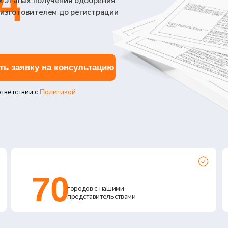
вку на консультацию
ии с
Политикой
70
95
городов с нашими
представительствами