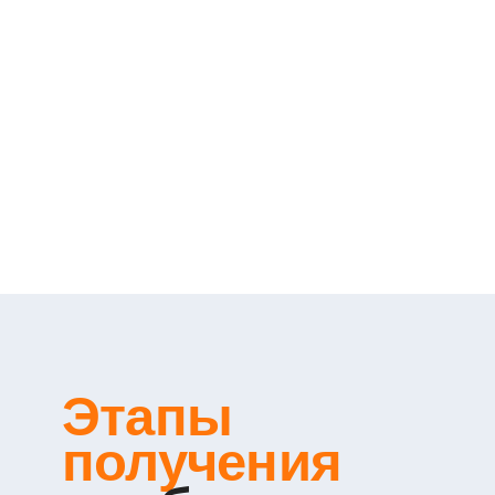
Этапы
получения
одобрения
типа на
ABEX