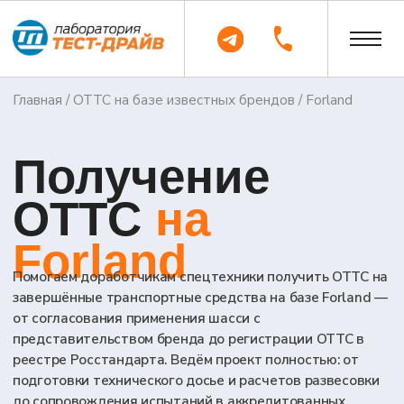
Главная
/
ОТТС на базе известных брендов
/ Forland
Получение
ОТТС
на
Forland
Помогаем доработчикам спецтехники получить ОТТС на
завершённые транспортные средства на базе Forland —
от согласования применения шасси с
представительством бренда до регистрации ОТТС в
реестре Росстандарта. Ведём проект полностью: от
подготовки технического досье и расчетов развесовки
до сопровождения испытаний в аккредитованных
лабораториях