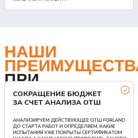
одобрение типа
Берем на себя
шасси (ОТШ);
взаимодействие с
протокол
держателем ОТШ
Изготовитель
применения
для согласования
шасси
покупного
ПППИ и
изделия (ПППИ);
разделительного
разделительный
перечня
перечень
ответственности
Стоимость и
сроки
оформления
одобрения