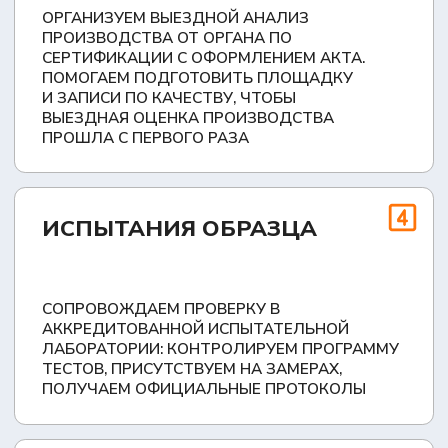
СНИЖАЕМ ЧИСЛО ИТЕРАЦИЙ
ПРИ СОГЛАСОВАНИИ
ЗНАЕМ РЕГЛАМЕНТЫ СОГЛАСОВАНИЯ
КИТАЙСКИХ БРЕНДОВ И ГОТОВИМ ПАКЕТ ПОД
ИХ ТРЕБОВАНИЯ — ЭТО УСКОРЯЕТ ПОЛУЧЕНИЕ
ПРОТОКОЛА ПППИ И ИСКЛЮЧАЕТ ОШИБКИ В
ХАРАКТЕРИСТИКАХ, КОТОРЫЕ ЧАСТО
ПРИВОДЯТ К ВОЗВРАТУ ДОКУМЕНТОВ
МАКСИМУМ МОДИФИКАЦИЙ
В ОДНОМ ДОКУМЕНТЕ
В ОДИН ОТТС ВКЛЮЧАЕМ МАКСИМАЛЬНОЕ
ЧИСЛО ИСПОЛНЕНИЙ: РАЗНЫЕ ТИПЫ КУЗОВОВ
(ПРОМТОВАРНЫЙ, ИЗОТЕРМИЧЕСКИЙ),
ВАРИАНТЫ КМУ ИЛИ МОДЕЛЕЙ
ЭВАКУАТОРНЫХ ПЛАТФОРМ. ПРИ ДОБАВЛЕНИИ
НОВЫХ ВЕРСИЙ НЕ ПОТРЕБУЕТСЯ ПОВТОРНАЯ
ПРОЦЕДУРА, ТОЛЬКО РАСШИРЕНИЕ
ДЕЙСТВУЮЩЕГО ДОКУМЕНТА