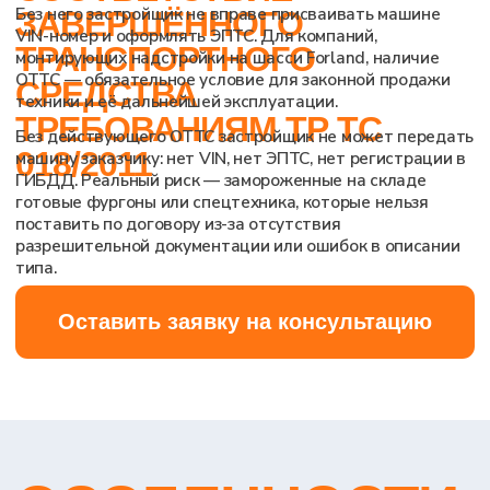
подачи документов, чтобы не терять время на
возврат.
Процедура включает подготовку
Разделительного перечня (разграничение
ответственности за узлы и агрегаты) и Протокола
ПППИ (согласие на модификацию базы).
Нарушение технических правил монтажа на раму
Forland приводит к потере права на гарантийное
обслуживание шасси и блокирует возможность
выпуска техники в обращение. Требования к
согласованию применения шасси установлены ТР
ТС 018/2011, Приложение 12 — мы готовим пакет с
учётом этих положений.
ТРЕБОВАНИЯ
К
КОМПЛЕКТАЦИИ И
ТЕХНИЧЕСКИМ
ХАРАКТЕРИСТИКАМ