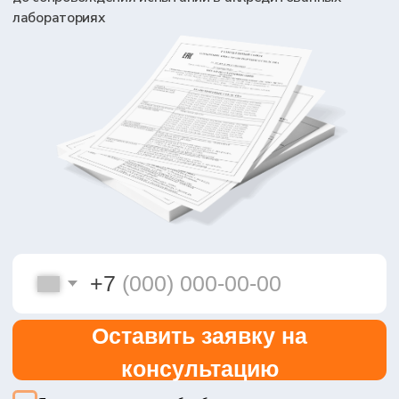
+7
Оставить заявку на
консультацию
Я даю согласие на обработку персональных
данных в соответствии с
Политикой
конфиденциальности
7
70
лет на рынке
городов с нашими
сертификаций
представительствами
95+