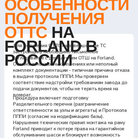
Расчёт развесовки и габаритов.
Компактные
шасси Forland требуют точного расчёта
вылета надстройки и распределения массы
по осям. Мы проверяем допустимые
параметры кузова на этапе формирования
технического досье
Электрооборудование и защита.
При
установке КМУ или автовышек проверяется
корректность подключения гидравлики и
электрики к бортовой сети шасси без
нарушения штатных систем безопасности
Боковая и задняя защита.
Для большинства
типов спецтехники на базе Forland
обязательна установка сертифицированных
защитных устройств и светоотражающей
маркировки в соответствии с правилами ЕЭК
ООН
Тормозная система и ABS.
При изменении
колесной базы или установке тяжелых
надстроек контролируется сохранение
эффективности тормозной системы и
корректная работа датчиков
антиблокировочной системы
Этапы