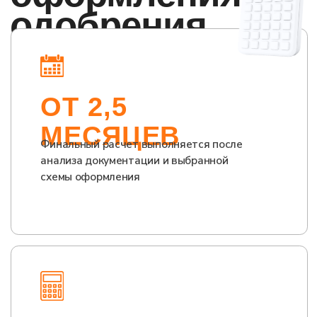
Свидетельство wmi
Тех. документация
Испытания
Оборудование ЭРА-ГЛОНАСС
Самоходные машины
Контакты
г. Вологда, ул. Мира д. 40
с 9:00 до 18:00
8 (800) 302-67-68
info@lab-td.ru
НАПИСАТЬ В TELEGRAM