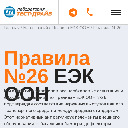
Главная
/
База знаний
/
Правила ЕЭК ООН
/ Правила №26
Правила
№26
ЕЭК
ООН
Мы оперативно проведем все необходимые испытания и
оформим сообщения по Правилам ЕЭК ООН №26,
подтверждая соответствие наружных выступов вашего
транспортного средства международным стандартам.
Этот нормативный акт регулирует элементы внешнего
оборудования — багажники, бампера, дефлекторы,
спойлеры и другие детали, обеспечивая безопасность на
дорогах и свободный доступ продукции на рынок.