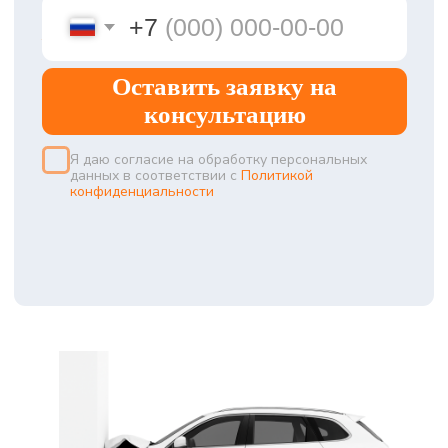
соответствия
ДЛЯ СЕРТИФИКАЦИИ
ПО
ПРАВИЛАМ №26
ТРЕБУЕТСЯ:
Подать заявку с чертежами и образцами
компонентов
Получить знак утверждения, «E22» для
России, с указанием № правила
Провести испытания по приложениям
документа: проверка геометрии, прочности,
устойчивости к внешним факторам
Оформите