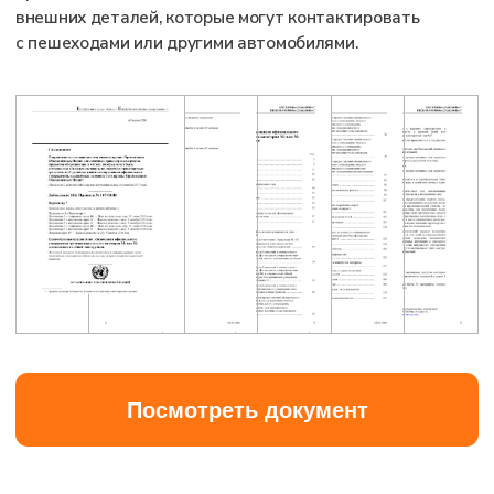
Подтверждение соответствия Правилам ЕК ООН
– это не просто проверка, а ключевое и
обязательное требование. Без его выполнения
ваша продукция не сможет получить доступ на
рынок, рискуя столкнуться с отзывом,
конфискацией и серьезными штрафами.
Мы берем на себя полное проведение всех
необходимых испытаний по любым Правилам ЕК
ООН. Наша команда полностью управляет этим
процессом, гарантируя точность результатов и
оперативное получение протоколов испытания
(а в последствии и сертификатов соответствия
на продукцию или сообщений по правилам ООН).
Это позволяет вам сэкономить время,
минимизировать риски и уверенно вывести вашу
продукцию как на отечественные, так и на
зарубежные рынки.
+7
ГОТОВЫ К
БЫСТРОМУ И
УСПЕШНОМУ ОДОБРЕНИЮ
?
Оставить заявку на
консультацию
Я даю согласие на обработку персональных
данных в соответствии с
Политикой